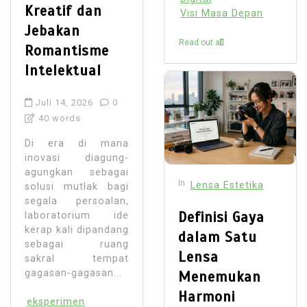
Kreatif dan
Visi Masa Depan
Jebakan
Read out all
Romantisme
Intelektual
Juli 14, 2026
0
40 words
Di era di mana
inovasi diagung-
agungkan sebagai
In
Lensa Estetika
solusi mutlak bagi
segala persoalan,
Definisi Gaya
laboratorium ide
kerap kali dipandang
dalam Satu
sebagai ruang
Lensa
sakral tempat
gagasan-gagasan...
Menemukan
Harmoni
eksperimen