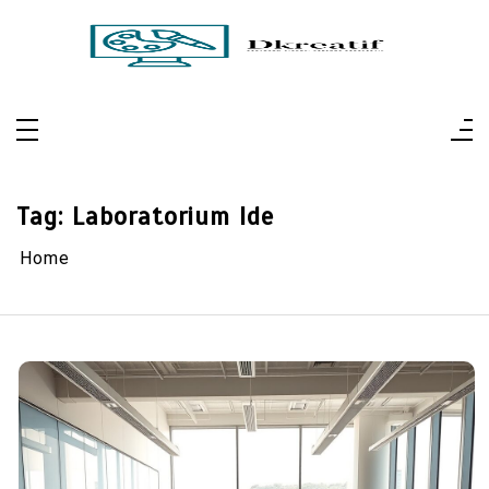
Skip
to
content
Dkreatif
Pertajam Visual, Perluas Perspektif
Tag:
Laboratorium Ide
Home