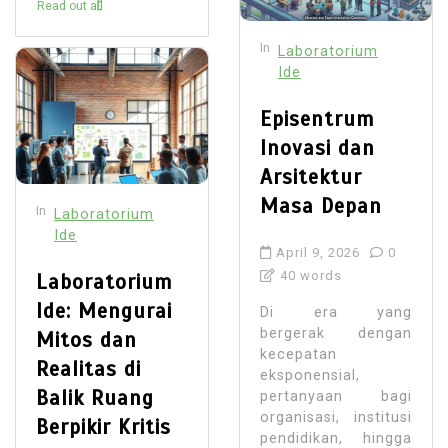
Read out all
In
Laboratorium
Ide
Episentrum
Inovasi dan
Arsitektur
Masa Depan
In
Laboratorium
Ide
April 9, 2026
0
40 words
Laboratorium
Ide: Mengurai
Di era yang
bergerak dengan
Mitos dan
kecepatan
Realitas di
eksponensial,
Balik Ruang
pertanyaan bagi
organisasi, institusi
Berpikir Kritis
pendidikan, hingga