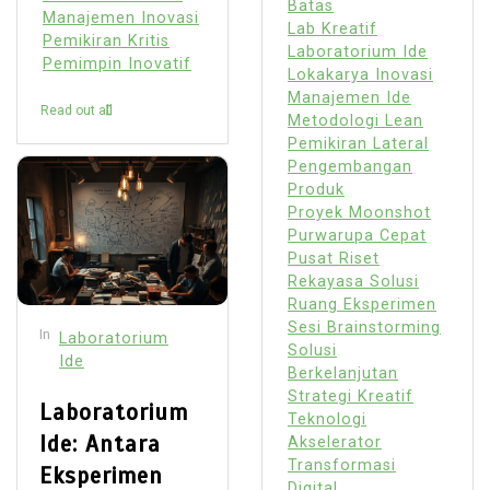
Batas
Manajemen Inovasi
Lab Kreatif
Pemikiran Kritis
Laboratorium Ide
Pemimpin Inovatif
Lokakarya Inovasi
Manajemen Ide
Read out all
Metodologi Lean
Pemikiran Lateral
Pengembangan
Produk
Proyek Moonshot
Purwarupa Cepat
Pusat Riset
Rekayasa Solusi
Ruang Eksperimen
Sesi Brainstorming
In
Laboratorium
Solusi
Ide
Berkelanjutan
Strategi Kreatif
Laboratorium
Teknologi
Ide: Antara
Akselerator
Transformasi
Eksperimen
Digital