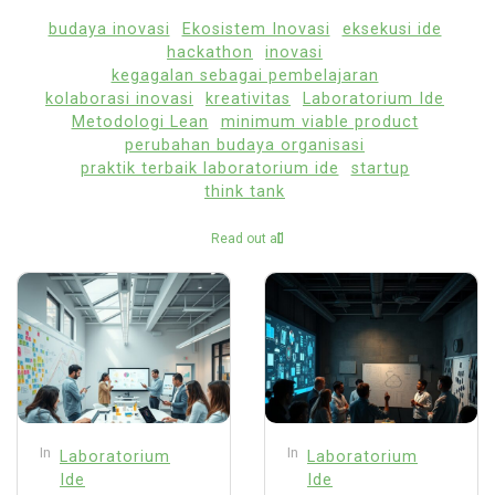
budaya inovasi
Ekosistem Inovasi
eksekusi ide
hackathon
inovasi
kegagalan sebagai pembelajaran
kolaborasi inovasi
kreativitas
Laboratorium Ide
Metodologi Lean
minimum viable product
perubahan budaya organisasi
praktik terbaik laboratorium ide
startup
think tank
Read out all
In
In
Laboratorium
Laboratorium
Ide
Ide