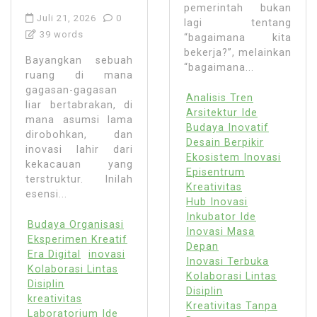
pemerintah bukan
Juli 21, 2026
0
lagi tentang
39 words
“bagaimana kita
bekerja?”, melainkan
Bayangkan sebuah
“bagaimana...
ruang di mana
gagasan-gagasan
Analisis Tren
liar bertabrakan, di
Arsitektur Ide
mana asumsi lama
Budaya Inovatif
dirobohkan, dan
Desain Berpikir
inovasi lahir dari
Ekosistem Inovasi
kekacauan yang
Episentrum
terstruktur. Inilah
Kreativitas
esensi...
Hub Inovasi
Inkubator Ide
Budaya Organisasi
Inovasi Masa
Eksperimen Kreatif
Depan
Era Digital
inovasi
Inovasi Terbuka
Kolaborasi Lintas
Kolaborasi Lintas
Disiplin
Disiplin
kreativitas
Kreativitas Tanpa
Laboratorium Ide