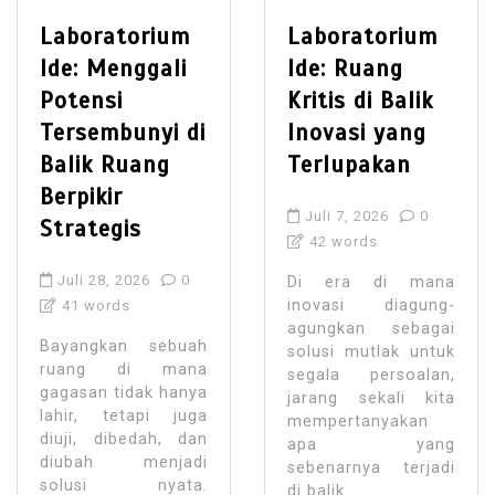
Laboratorium
Laboratorium
Ide: Menggali
Ide: Ruang
Potensi
Kritis di Balik
Tersembunyi di
Inovasi yang
Balik Ruang
Terlupakan
Berpikir
Juli 7, 2026
0
Strategis
42 words
Juli 28, 2026
0
Di era di mana
inovasi diagung-
41 words
agungkan sebagai
Bayangkan sebuah
solusi mutlak untuk
ruang di mana
segala persoalan,
gagasan tidak hanya
jarang sekali kita
lahir, tetapi juga
mempertanyakan
diuji, dibedah, dan
apa yang
diubah menjadi
sebenarnya terjadi
solusi nyata.
di balik...