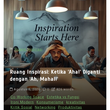
In
Ruang Inspirasi
Ruang Inspirasi: Ketika ‘Aha!’ Diganti
dengan ‘Ah, Mahal!’
Agustus 6, 2026
0
826 words
Co-Working Space
Estetika vs Fungsi
Ironi Modern
Konsumerisme
kreativitas
Kritik Sosial
Networking
Produktivitas