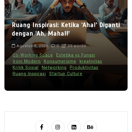
Ruang Inspirasi: Ketika ‘Aha!’ Diganti
dengan ‘Ah, Mahal!’
Agustus 6, 2026
0
39 words
Co-Working Space
Estetika vs Fungsi
Ironi Modern
Konsumerisme
kreativitas
Kritik Sosial
Networking
Produktivitas
Ruang Inspirasi
Startup Culture