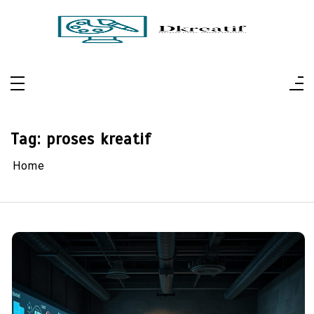
Skip
to
content
Dkreatif
Pertajam Visual, Perluas Perspektif
Tag:
proses kreatif
Home