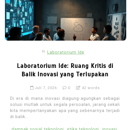
In
Laboratorium Ide
Laboratorium Ide: Ruang Kritis di
Balik Inovasi yang Terlupakan
Juli 7, 2026
0
42 words
Di era di mana inovasi diagung-agungkan sebagai
solusi mutlak untuk segala persoalan, jarang sekali
kita mempertanyakan apa yang sebenarnya terjadi
di balik...
dampak sosial teknologi
etika teknologi
inovasi