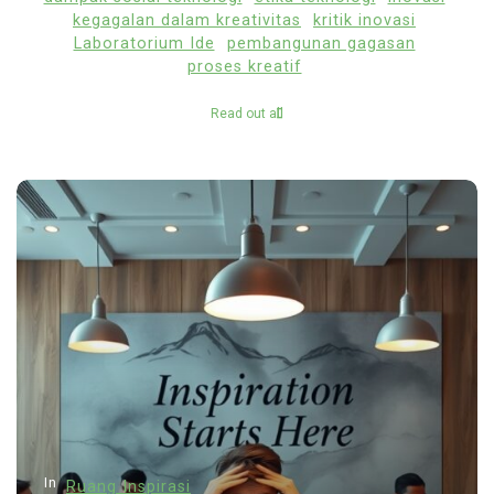
kegagalan dalam kreativitas
kritik inovasi
Laboratorium Ide
pembangunan gagasan
proses kreatif
Read out all
In
Ruang Inspirasi