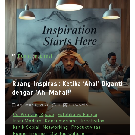
In
Ruang Inspirasi
Ruang Inspirasi: Ketika ‘Aha!’ Diganti
dengan ‘Ah, Mahal!’
Agustus 6, 2026
0
39 words
Co-Working Space
Estetika vs Fungsi
Ironi Modern
Konsumerisme
kreativitas
Kritik Sosial
Networking
Produktivitas
Ruang Inspirasi
Startup Culture