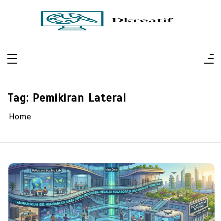
Skip
to
content
Dkreatif
Pertajam Visual, Perluas Perspektif
Tag:
Pemikiran Lateral
Home