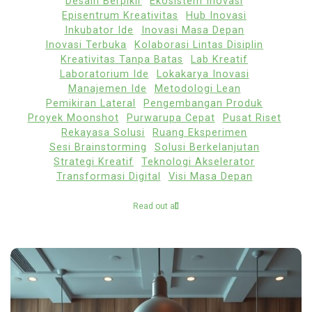
Desain Berpikir
Ekosistem Inovasi
Episentrum Kreativitas
Hub Inovasi
Inkubator Ide
Inovasi Masa Depan
Inovasi Terbuka
Kolaborasi Lintas Disiplin
Kreativitas Tanpa Batas
Lab Kreatif
Laboratorium Ide
Lokakarya Inovasi
Manajemen Ide
Metodologi Lean
Pemikiran Lateral
Pengembangan Produk
Proyek Moonshot
Purwarupa Cepat
Pusat Riset
Rekayasa Solusi
Ruang Eksperimen
Sesi Brainstorming
Solusi Berkelanjutan
Strategi Kreatif
Teknologi Akselerator
Transformasi Digital
Visi Masa Depan
Read out all