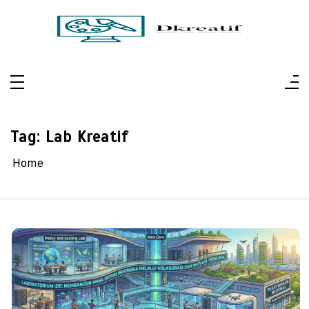
Skip
to
content
Dkreatif
Pertajam Visual, Perluas Perspektif
Tag:
Lab Kreatif
Home