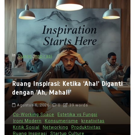
In
Ruang Inspirasi
Ruang Inspirasi: Ketika ‘Aha!’ Diganti
dengan ‘Ah, Mahal!’
Agustus 6, 2026
0
39 words
Co-Working Space
Estetika vs Fungsi
Ironi Modern
Konsumerisme
kreativitas
Kritik Sosial
Networking
Produktivitas
Ruang Inspirasi
Startup Culture