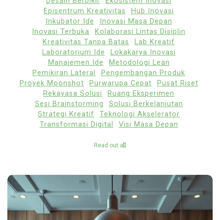
Desain Berpikir
Ekosistem Inovasi
Episentrum Kreativitas
Hub Inovasi
Inkubator Ide
Inovasi Masa Depan
Inovasi Terbuka
Kolaborasi Lintas Disiplin
Kreativitas Tanpa Batas
Lab Kreatif
Laboratorium Ide
Lokakarya Inovasi
Manajemen Ide
Metodologi Lean
Pemikiran Lateral
Pengembangan Produk
Proyek Moonshot
Purwarupa Cepat
Pusat Riset
Rekayasa Solusi
Ruang Eksperimen
Sesi Brainstorming
Solusi Berkelanjutan
Strategi Kreatif
Teknologi Akselerator
Transformasi Digital
Visi Masa Depan
Read out all