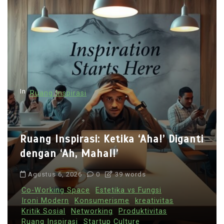
In
Ruang Inspirasi
Ruang Inspirasi: Ketika ‘Aha!’ Diganti
dengan ‘Ah, Mahal!’
Agustus 6, 2026
0
39 words
Co-Working Space
Estetika vs Fungsi
Ironi Modern
Konsumerisme
kreativitas
Kritik Sosial
Networking
Produktivitas
Ruang Inspirasi
Startup Culture