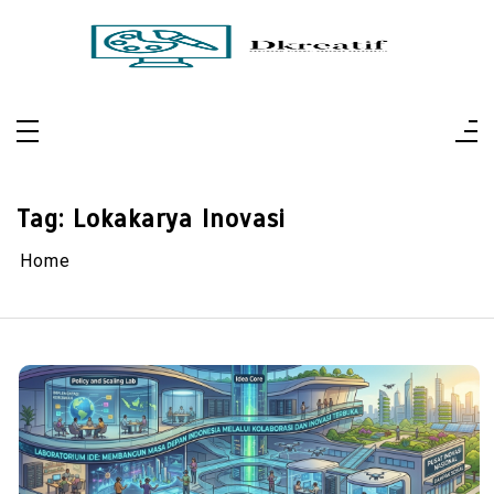
Skip
to
content
Dkreatif
Pertajam Visual, Perluas Perspektif
Tag:
Lokakarya Inovasi
Home