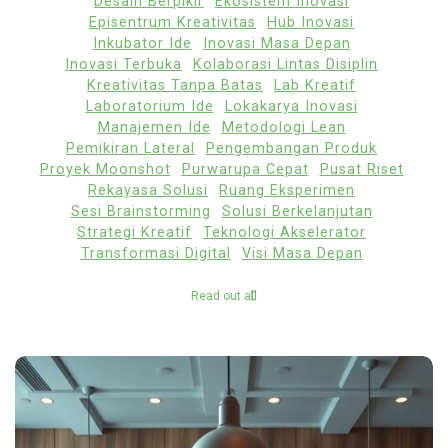
Desain Berpikir
Ekosistem Inovasi
Episentrum Kreativitas
Hub Inovasi
Inkubator Ide
Inovasi Masa Depan
Inovasi Terbuka
Kolaborasi Lintas Disiplin
Kreativitas Tanpa Batas
Lab Kreatif
Laboratorium Ide
Lokakarya Inovasi
Manajemen Ide
Metodologi Lean
Pemikiran Lateral
Pengembangan Produk
Proyek Moonshot
Purwarupa Cepat
Pusat Riset
Rekayasa Solusi
Ruang Eksperimen
Sesi Brainstorming
Solusi Berkelanjutan
Strategi Kreatif
Teknologi Akselerator
Transformasi Digital
Visi Masa Depan
Read out all