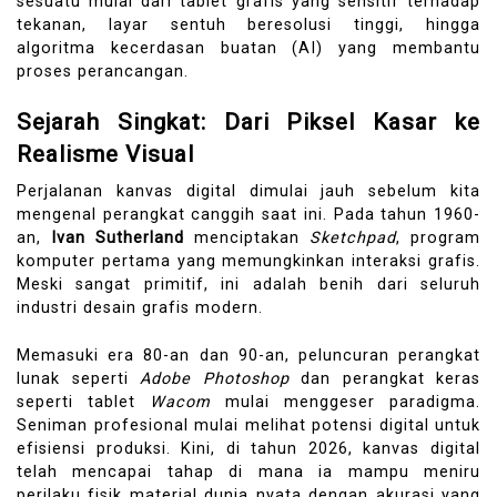
sesuatu mulai dari tablet grafis yang sensitif terhadap
tekanan, layar sentuh beresolusi tinggi, hingga
algoritma kecerdasan buatan (AI) yang membantu
proses perancangan.
Sejarah Singkat: Dari Piksel Kasar ke
Realisme Visual
Perjalanan kanvas digital dimulai jauh sebelum kita
mengenal perangkat canggih saat ini. Pada tahun 1960-
an,
Ivan Sutherland
menciptakan
Sketchpad
, program
komputer pertama yang memungkinkan interaksi grafis.
Meski sangat primitif, ini adalah benih dari seluruh
industri desain grafis modern.
Memasuki era 80-an dan 90-an, peluncuran perangkat
lunak seperti
Adobe Photoshop
dan perangkat keras
seperti tablet
Wacom
mulai menggeser paradigma.
Seniman profesional mulai melihat potensi digital untuk
efisiensi produksi. Kini, di tahun 2026, kanvas digital
telah mencapai tahap di mana ia mampu meniru
perilaku fisik material dunia nyata dengan akurasi yang