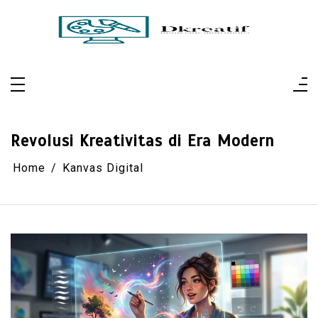
Skip
to
content
Dkreatif
Pertajam Visual, Perluas Perspektif
Revolusi Kreativitas di Era Modern
Home
Kanvas Digital