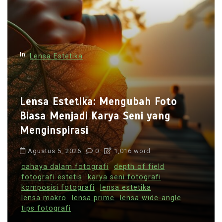
a
s
i
p
o
In
s
Ruang Inspirasi
 Mengubah Foto
rya Seni yang
Ruang Inspirasi: Keti
dengan ‘Ah, Mahal!’
1,016 word
Agustus 6, 2026
0
82
i
depth of field
 seni fotografi
Co-Working Space
Estetik
ensa estetika
Ironi Modern
Konsumeris
ime
lensa wide-angle
Kritik Sosial
Networking
P
Ruang Inspirasi
Startup Cu