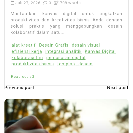
Juli 27, 2026
0
708 words
Manfaatkan kanvas digital untuk tingkatkan
produktivitas dan kreativitas bisnis Anda dengan
solusi praktis yang menggabungkan desain
kolaboratif dalam satu...
alat kreatif
Desain Grafis
desain visual
efisiensi kerja
integrasi analitik
Kanvas Digital
kolaborasi tim
pemasaran digital
produktivitas bisnis
template desain
Read out all
Previous post
Next post
N
a
v
i
g