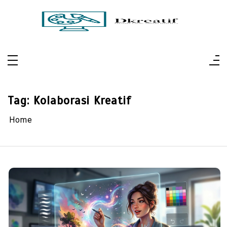
Skip
to
content
Dkreatif
Pertajam Visual, Perluas Perspektif
Tag:
Kolaborasi Kreatif
Home