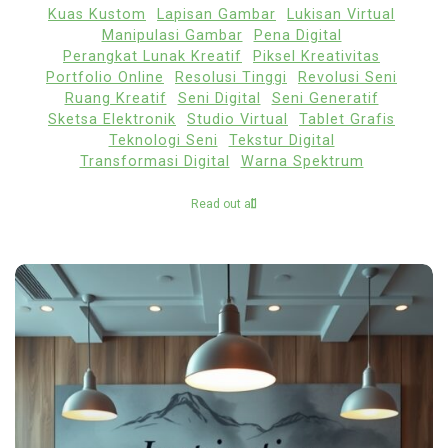
Kuas Kustom
Lapisan Gambar
Lukisan Virtual
Manipulasi Gambar
Pena Digital
Perangkat Lunak Kreatif
Piksel Kreativitas
Portfolio Online
Resolusi Tinggi
Revolusi Seni
Ruang Kreatif
Seni Digital
Seni Generatif
Sketsa Elektronik
Studio Virtual
Tablet Grafis
Teknologi Seni
Tekstur Digital
Transformasi Digital
Warna Spektrum
Read out all