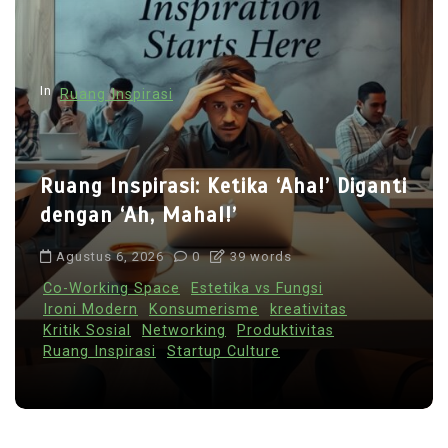
In
Ruang Inspirasi
Ruang Inspirasi: Ketika ‘Aha!’ Diganti
dengan ‘Ah, Mahal!’
Agustus 6, 2026
0
39 words
Co-Working Space
Estetika vs Fungsi
Ironi Modern
Konsumerisme
kreativitas
Kritik Sosial
Networking
Produktivitas
Ruang Inspirasi
Startup Culture