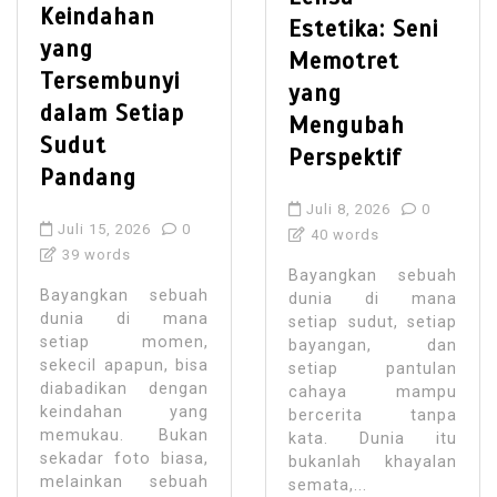
Keindahan
Estetika: Seni
yang
Memotret
Tersembunyi
yang
dalam Setiap
Mengubah
Sudut
Perspektif
Pandang
Juli 8, 2026
0
Juli 15, 2026
0
40 words
39 words
Bayangkan sebuah
Bayangkan sebuah
dunia di mana
dunia di mana
setiap sudut, setiap
setiap momen,
bayangan, dan
sekecil apapun, bisa
setiap pantulan
diabadikan dengan
cahaya mampu
keindahan yang
bercerita tanpa
memukau. Bukan
kata. Dunia itu
sekadar foto biasa,
bukanlah khayalan
melainkan sebuah
semata,...