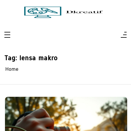
Skip
to
content
Dkreatif
Pertajam Visual, Perluas Perspektif
Tag:
lensa makro
Home