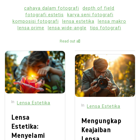
cahaya dalam fotografi
depth of field
fotografi estetis
karya seni fotografi
komposisi fotografi
lensa estetika
lensa makro
lensa prime
lensa wide-angle
tips fotografi
Read out all
In
Lensa Estetika
In
Lensa Estetika
Lensa
Mengungkap
Estetika:
Keajaiban
Menyelami
Lensa