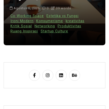
Agustus 6, 2026
0
39 words
Co-Working Space
Estetika vs Fungsi
Ironi Modern
Konsumerisme
kreativitas
Kritik Sosial
Networking
Produktivitas
Ruang Inspirasi
Startup Culture