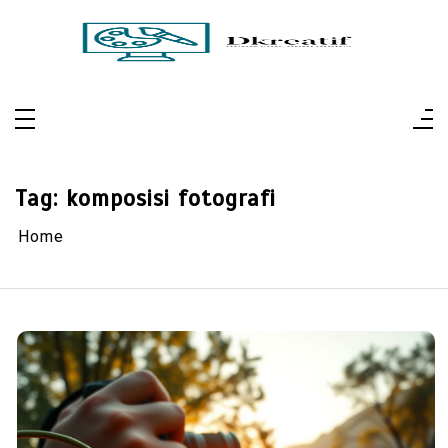
Skip
to
content
Dkreatif
Pertajam Visual, Perluas Perspektif
Tag:
komposisi fotografi
Home