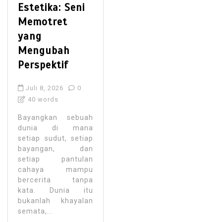
Estetika: Seni
Memotret
yang
Mengubah
Perspektif
Juli 8, 2026
0
40 words
Bayangkan sebuah
dunia di mana
setiap sudut, setiap
bayangan, dan
setiap pantulan
cahaya mampu
bercerita tanpa
kata. Dunia itu
bukanlah khayalan
semata,...