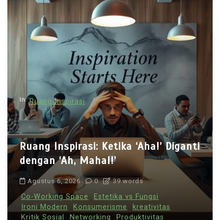
In
Ruang Inspirasi
Ruang Inspirasi: Ketika ‘Aha!’ Diganti
dengan ‘Ah, Mahal!’
Agustus 6, 2026
0
39 words
Co-Working Space
Estetika vs Fungsi
Ironi Modern
Konsumerisme
kreativitas
Kritik Sosial
Networking
Produktivitas