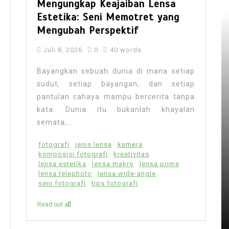
Mengungkap Keajaiban Lensa
Estetika: Seni Memotret yang
Mengubah Perspektif
Juli 8, 2026
0
40 words
Bayangkan sebuah dunia di mana setiap
sudut, setiap bayangan, dan setiap
pantulan cahaya mampu bercerita tanpa
kata. Dunia itu bukanlah khayalan
semata,...
fotografi
jenis lensa
kamera
komposisi fotografi
kreativitas
lensa estetika
lensa makro
lensa prime
lensa telephoto
lensa wide-angle
seni fotografi
tips fotografi
Read out all