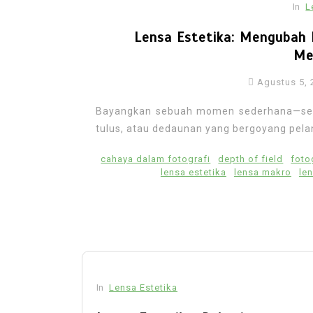
In
L
Lensa Estetika: Mengubah 
Me
Agustus 5, 
Bayangkan sebuah momen sederhana—senj
tulus, atau dedaunan yang bergoyang pelan
cahaya dalam fotografi
depth of field
foto
lensa estetika
lensa makro
le
In
Lensa Estetika