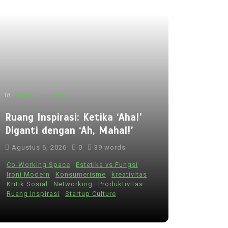
In
Ruang Inspirasi
Ruang Inspirasi: Ketika ‘Aha!’
Diganti dengan ‘Ah, Mahal!’
Agustus 6, 2026
0
39 words
Co-Working Space
Estetika vs Fungsi
Ironi Modern
Konsumerisme
kreativitas
Kritik Sosial
Networking
Produktivitas
Ruang Inspirasi
Startup Culture