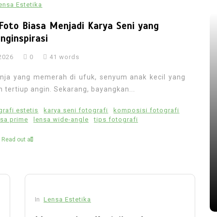
ensa Estetika
Foto Biasa Menjadi Karya Seni yang
nginspirasi
2026
0
41 words
a yang memerah di ufuk, senyum anak kecil yang
 tertiup angin. Sekarang, bayangkan...
grafi estetis
karya seni fotografi
komposisi fotografi
nsa prime
lensa wide-angle
tips fotografi
Read out all
In
Lensa Estetika