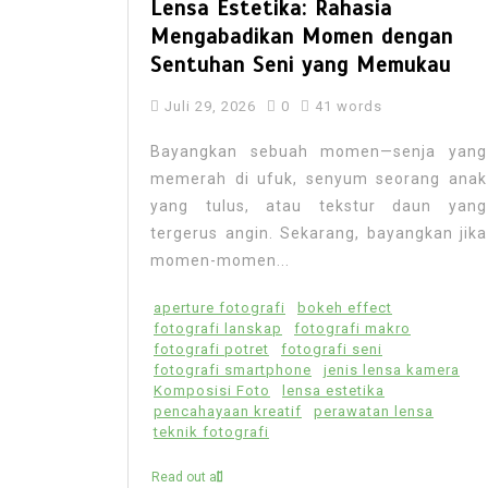
Lensa Estetika: Rahasia
Mengabadikan Momen dengan
Sentuhan Seni yang Memukau
Juli 29, 2026
0
41 words
Bayangkan sebuah momen—senja yang
memerah di ufuk, senyum seorang anak
yang tulus, atau tekstur daun yang
tergerus angin. Sekarang, bayangkan jika
momen-momen...
aperture fotografi
bokeh effect
fotografi lanskap
fotografi makro
fotografi potret
fotografi seni
fotografi smartphone
jenis lensa kamera
Komposisi Foto
lensa estetika
pencahayaan kreatif
perawatan lensa
teknik fotografi
Read out all