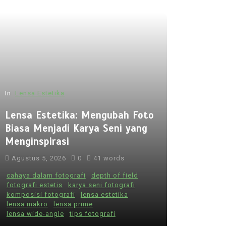
In
Lensa Estetika
Lensa Estetika: Mengubah Foto
Biasa Menjadi Karya Seni yang
Menginspirasi
Agustus 5, 2026
0
41 words
cahaya dalam fotografi
depth of field
fotografi estetis
karya seni fotografi
komposisi fotografi
lensa estetika
lensa makro
lensa prime
lensa wide-angle
tips fotografi