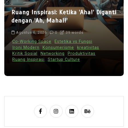
Ruang Inspirasi: Ketika ‘Aha!’ Diganti
dengan ‘Ah, Mahal!’
Agustus 6, 2026
0
39 words
Co-Working Space
Estetika vs Fungsi
Ironi Modern
Konsumerisme
kreativitas
Kritik Sosial
Networking
Produktivitas
Ruang Inspirasi
Startup Culture