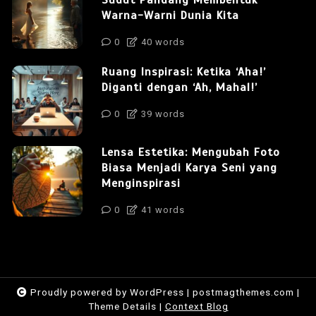
Sudut Pandang Membentuk
Warna-Warni Dunia Kita
0
40 words
Ruang Inspirasi: Ketika ‘Aha!’
Diganti dengan ‘Ah, Mahal!’
0
39 words
Lensa Estetika: Mengubah Foto
Biasa Menjadi Karya Seni yang
Menginspirasi
0
41 words
Proudly powered by WordPress
|
postmagthemes.com
|
Theme Details
|
Context Blog