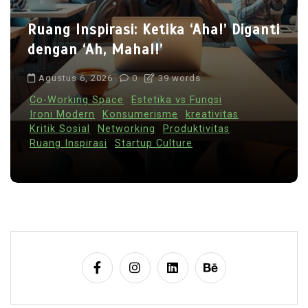
Ruang Inspirasi: Ketika ‘Aha!’ Diganti
dengan ‘Ah, Mahal!’
Agustus 6, 2026
0
39 words
Co-Working Space
Estetika vs Fungsi
Ironi Modern
Konsumerisme
kreativitas
Kritik Sosial
Networking
Produktivitas
Ruang Inspirasi
Startup Culture