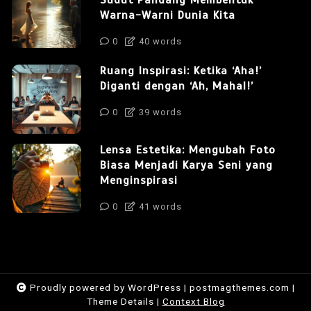
Sudut Pandang Membentuk
Warna-Warni Dunia Kita
0
40 words
Ruang Inspirasi: Ketika ‘Aha!’
Diganti dengan ‘Ah, Mahal!’
0
39 words
Lensa Estetika: Mengubah Foto
Biasa Menjadi Karya Seni yang
Menginspirasi
0
41 words
Proudly powered by WordPress
|
postmagthemes.com
|
Theme Details
|
Context Blog