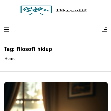
Skip
to
content
Dkreatif
Pertajam Visual, Perluas Perspektif
Tag:
filosofi hidup
Home